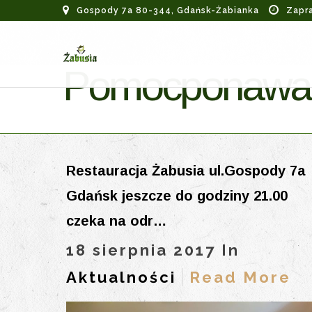
Gospody 7a 80-344, Gdańsk-Żabianka
Zapr
Pomocponawal
Restauracja Żabusia ul.Gospody 7a
Gdańsk jeszcze do godziny 21.00
czeka na odr…
18 sierpnia 2017 In
Aktualności
Read More