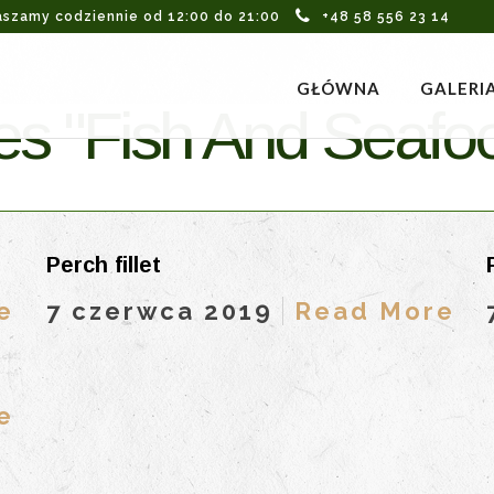
aszamy codziennie od 12:00 do 21:00
+48 58 556 23 14
GŁÓWNA
GALERI
s "Fish And Seafo
Perch fillet
e
7 czerwca 2019
Read More
e