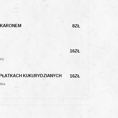
AKARONEM
8ZŁ
16ZŁ
owy
 PŁATKACH KUKURYDZIANYCH
16ZŁ
błka