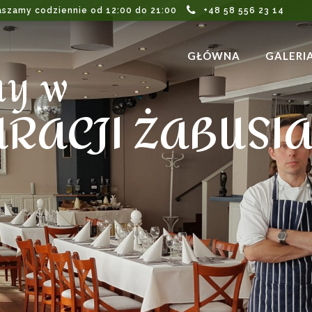
aszamy codziennie od 12:00 do 21:00
+48 58 556 23 14
my w
GŁÓWNA
GALERI
RACJI ŻABUSI