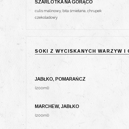
SZARLOTKA NA GORĄCO
culis malinowy, bita śmietana, chrupek
czekoladowy
SOKI Z WYCISKANYCH WARZYW 
JABŁKO, POMARAŃCZ
(200ml)
MARCHEW, JABŁKO
(200ml)