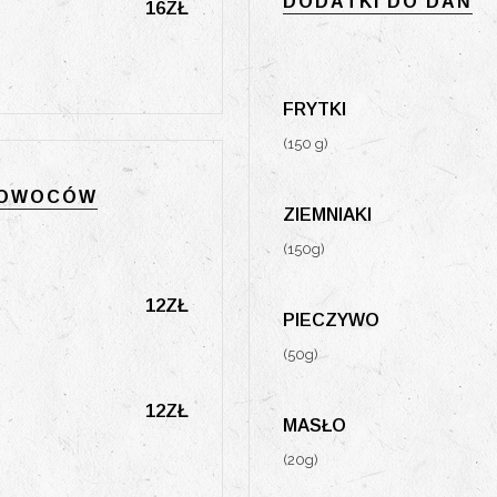
DODATKI DO DAŃ
16ZŁ
FRYTKI
(150 g)
I OWOCÓW
ZIEMNIAKI
(150g)
12ZŁ
PIECZYWO
(50g)
12ZŁ
MASŁO
(20g)