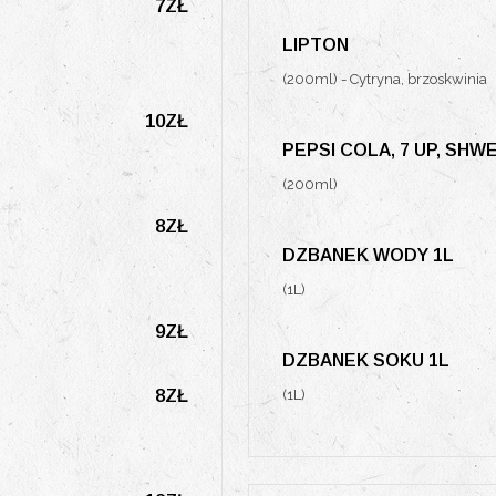
7ZŁ
LIPTON
(200ml) - Cytryna, brzoskwinia
10ZŁ
PEPSI COLA, 7 UP, SH
(200ml)
8ZŁ
DZBANEK WODY 1L
(1L)
9ZŁ
DZBANEK SOKU 1L
8ZŁ
(1L)