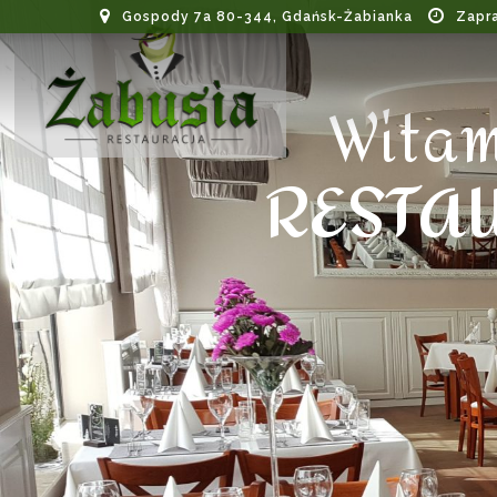
Gospody 7a 80-344, Gdańsk-Żabianka
Zapr
Wita
RESTAU