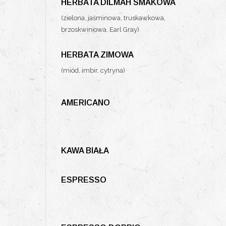
HERBATA DILMAH SMAKOWA
(zielona, jaśminowa, truskawkowa,
brzoskwiniowa, Earl Gray)
HERBATA ZIMOWA
(miód, imbir, cytryna)
AMERICANO
KAWA BIAŁA
ESPRESSO