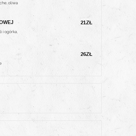
oche, oliwa
TOWEJ
21ZŁ
i i ogórka,
26ZŁ
e