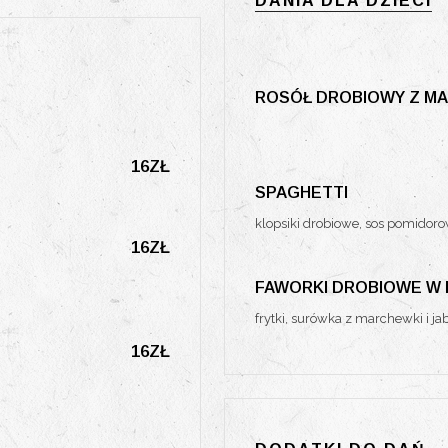
DANIA DLA DZIECI
ROSÓŁ DROBIOWY Z M
16ZŁ
SPAGHETTI
klopsiki drobiowe, sos pomidor
16ZŁ
FAWORKI DROBIOWE W
frytki, surówka z marchewki i ja
16ZŁ