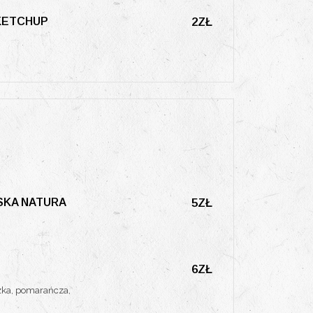
KETCHUP
2ZŁ
SKA NATURA
5ZŁ
6ZŁ
czka, pomarańcza,