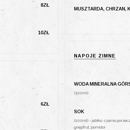
8ZŁ
MUSZTARDA, CHRZAN, 
10ZŁ
NAPOJE ZIMNE
WODA MINERALNA GÓR
(300ml)
6ZŁ
SOK
(200ml) - jabłko, czarna porze
grejpfrut, pomidor