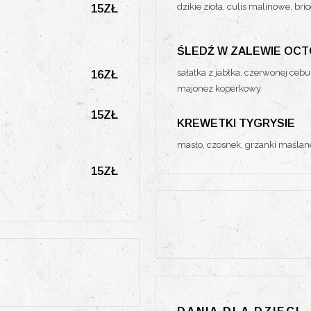
dzikie zioła, culis malinowe, bri
15ZŁ
ŚLEDŹ W ZALEWIE OC
sałatka z jabłka, czerwonej cebul
16ZŁ
majonez koperkowy
15ZŁ
KREWETKI TYGRYSIE
masło, czosnek, grzanki maślan
15ZŁ