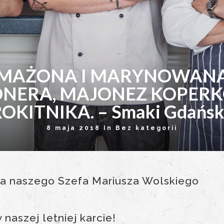
MAŻONA I MARYNOWANA
NERA, MAJONEZ KOPERKO
OKITNIKA. – Smaki Gdańs
8 maja 2018 In
Bez kategorii
wa naszego Szefa Mariusza Wolskiego
 naszej letniej karcie!