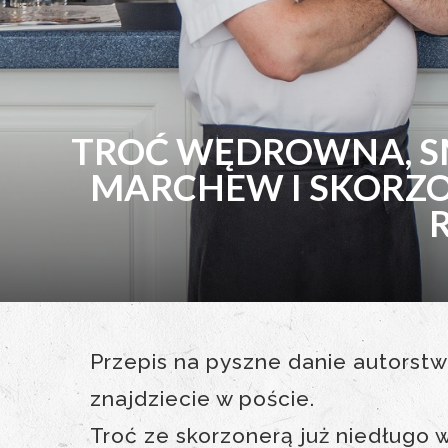
TROĆ WĘDROWNA, S
MARCHEW I SKORZO
R
Przepis na pyszne danie autorst
znajdziecie w poście.
Troć ze skorzonerą już niedługo w