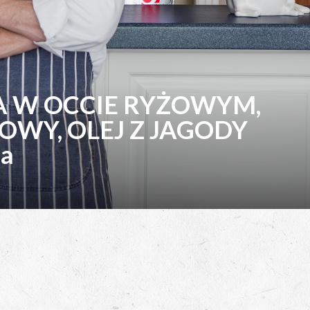
 W OCCIE RYŻOWYM,
WY, OLEJ Z JAGODY
ka