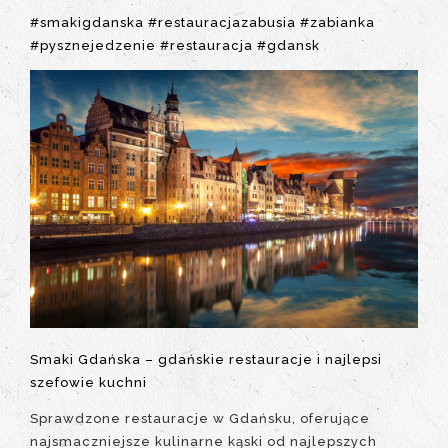
#smakigdanska
#restauracjazabusia
#zabianka
#pysznejedzenie
#restauracja
#gdansk
Smaki Gdańska – gdańskie restauracje i najlepsi
szefowie kuchni
Sprawdzone restauracje w Gdańsku, oferujące
najsmaczniejsze kulinarne kąski od najlepszych