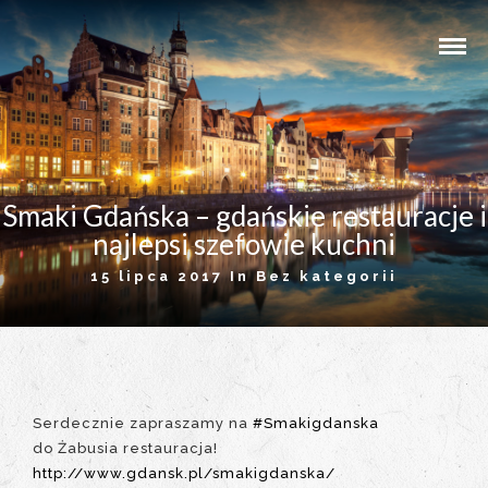
Smaki Gdańska – gdańskie restauracje i
najlepsi szefowie kuchni
15 lipca 2017 In
Bez kategorii
Serdecznie zapraszamy na
#Smakigdanska
do Żabusia restauracja!
http://www.gdansk.pl/smakigdanska/